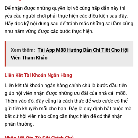
Để nhận được những quyền lợi vô cùng hấp dẫn này thì
yêu cầu người chơi phải thực hiện các điều kiện sau đây.
Hãy đọc kỹ nội dung sau để tránh mắc những sai lầm cũng
như nắm vững được các bước thực hiện.
Xem thêm:
Tải App M88 Hướng Dẫn Chi Tiết Cho Hội
Viên Tham Khảo
Liên Kết Tài Khoản Ngân Hàng
Liên kết tài khoản ngân hàng chính chủ là bước đầu tiên
giúp hội viên nhận được những ưu đãi của nhà cái m88.
Thêm vào đó, đây cũng là cách thức để web cược có thể
gửi tiền khuyến mãi cho bạn. Đây là quy định bắt buộc mà
bất cứ hội viên nào cũng cần thực hiện để có thể nhận
phần thưởng.