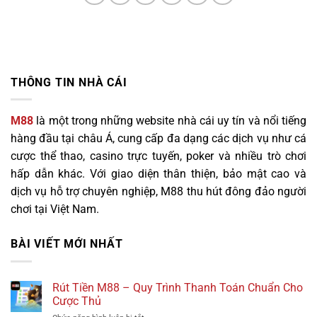
THÔNG TIN NHÀ CÁI
M88
là một trong những website nhà cái uy tín và nổi tiếng
hàng đầu tại châu Á, cung cấp đa dạng các dịch vụ như cá
cược thể thao, casino trực tuyến, poker và nhiều trò chơi
hấp dẫn khác. Với giao diện thân thiện, bảo mật cao và
dịch vụ hỗ trợ chuyên nghiệp, M88 thu hút đông đảo người
chơi tại Việt Nam.
BÀI VIẾT MỚI NHẤT
Rút Tiền M88 – Quy Trình Thanh Toán Chuẩn Cho
Cược Thủ